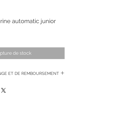
ine automatic junior
pture de stock
ANGE ET DE REMBOURSEMENT
s montres vintages