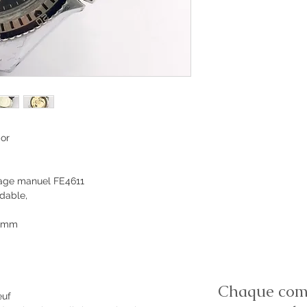
ior
age manuel FE4611
ydable,
38mm
Chaque comm
euf