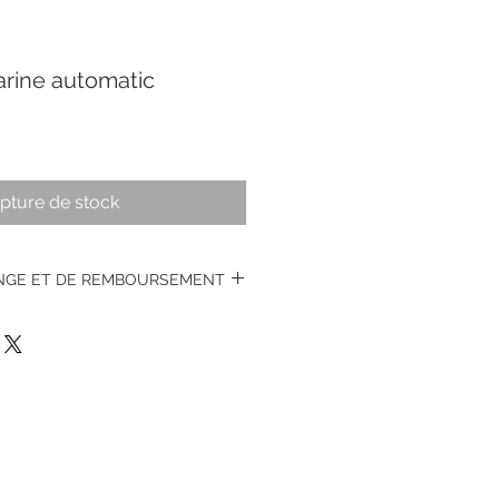
rine automatic
pture de stock
ANGE ET DE REMBOURSEMENT
s montres vintages