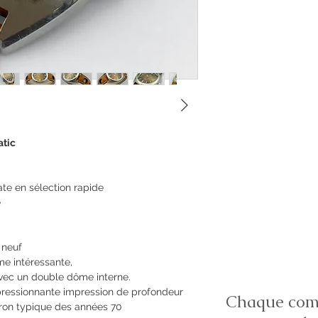
tic
te en sélection rapide
e
 neuf
rme intéressante,
 avec un double dôme interne.
pressionnante impression de profondeur
Chaque comm
ron typique des années 70