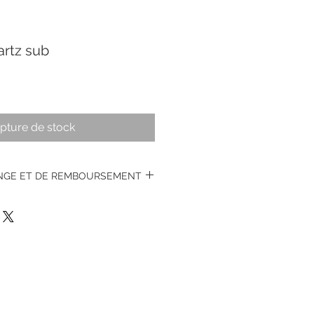
artz sub
pture de stock
ANGE ET DE REMBOURSEMENT
s montres vintages