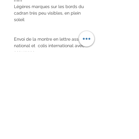
Légères marques sur les bords du
cadran très peu visibles, en plein
soleil
Envoi de la montre en lettre assuré
national et colis international avec
assurance
POLITIQUE D'ÉCHANGE ET
DE REMBOURSEMENT
Pas de retour sur les montres
vintages
Chaque commande d'un bracelet
sur mesure, doit être
accompagnée du formulaire
complété ci-dessous: