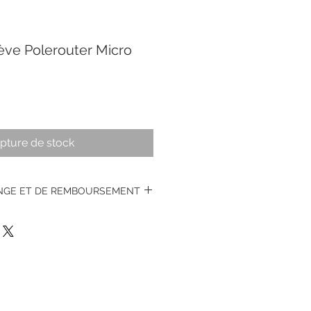
ève Polerouter Micro
pture de stock
ANGE ET DE REMBOURSEMENT
s montres vintages