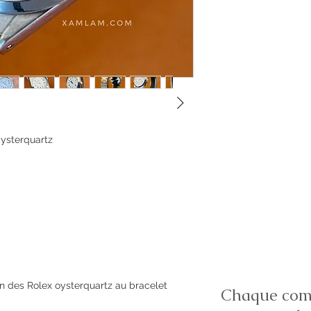
Oysterquartz
adn des Rolex oysterquartz au bracelet
Chaque comm