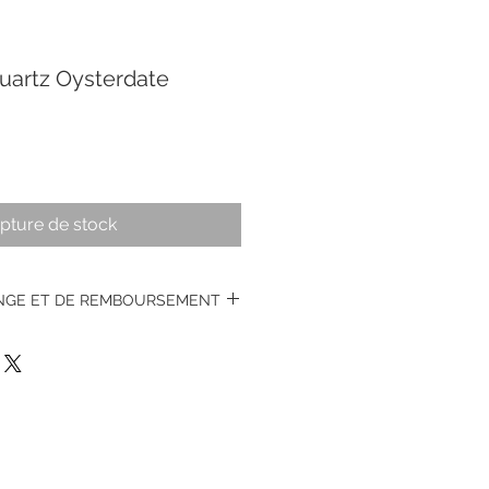
quartz Oysterdate
pture de stock
ANGE ET DE REMBOURSEMENT
s montres vintages