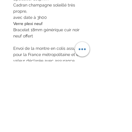
Cadran champagne soleillé très
propre,
avec date à 3h00
Verre plexi neuf
Bracelet 18mm générique cuir noir
neuf offert
Envoi de la montre en colis assuré
pour la France métropolitaine et en
valeur déclarée avec assurance
pour les destinations internationales
POLITIQUE D'ÉCHANGE ET
DE REMBOURSEMENT
Pas de retour sur les montres
vintages
Chaque commande d'un bracelet
sur mesure, doit être