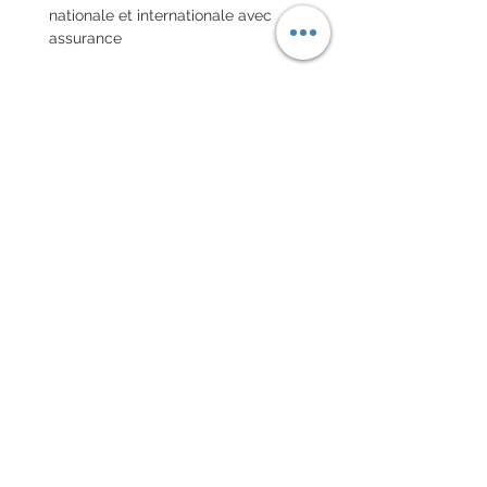
nationale et internationale avec
assurance
POLITIQUE D'ÉCHANGE ET
DE REMBOURSEMENT
Pas de retour sur les montres
vintages
Chaque commande d'un bracelet
sur mesure, doit être
accompagnée du formulaire
complété ci-dessous:
configurer votre bracelet
conditions générales de vente
maxime@xamlam.com