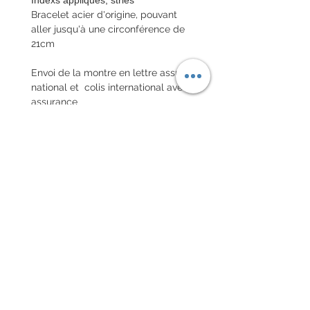
Bracelet acier d'origine, pouvant
aller jusqu'à une circonférence de
21cm
Envoi de la montre en lettre assuré
national et colis international avec
assurance
POLITIQUE D'ÉCHANGE ET
DE REMBOURSEMENT
Pas de retour sur les montres
vintages
Chaque commande d'un bracelet
sur mesure, doit être
accompagnée du formulaire
complété ci-dessous:
configurer votre bracelet