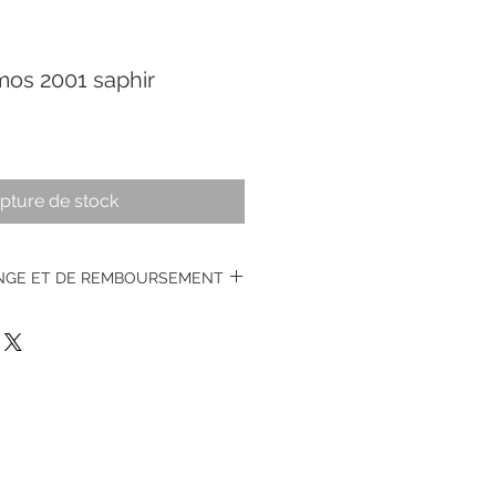
mos 2001 saphir
pture de stock
ANGE ET DE REMBOURSEMENT
s montres vintages