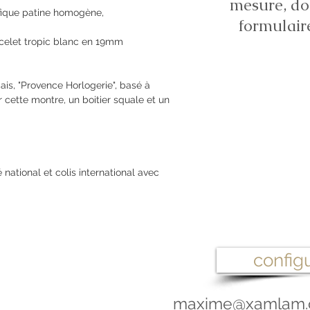
mesure, do
fique patine homogène,
formulair
acelet tropic blanc en 19mm
ais, "Provence Horlogerie", basé à
r cette montre, un boitier squale et un
 national et colis international avec
configu
maxime@xamlam