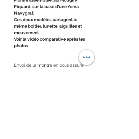
Piquard, sur la base d'une Yema
Navygraf,
Ces deux modèles partagent le
même boitier, lunette, aiguilles et
mouvement
Voir la vidéo comparative après les
photos
Envoi de la montre en colis assuré
national et colis international avec
assurance
POLITIQUE D'ÉCHANGE ET
DE REMBOURSEMENT
Pas de retour sur les montres
vintages
Chaque commande d'un bracelet