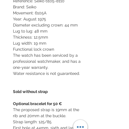
Reference: Seiko 6105-8110
Brand: Seiko
Movement: 6105A
Year: August 1975
Diameter excluding crown: 44 mm
Lug to lug: 48 mm
Thickness: 12.5mm
Lug width: 19 mm
Functional lock crown
The watch has been serviced by a
professional watchmaker, and has a
one-year warranty.
Water resistance is not guaranteed.
Sold without strap
Optional bracelet for 50 €
The proposed strap is 19mm at the
rib and 20mm at the buckle.
Strap length: 125/85
First hole at 44mm, sixth and last at