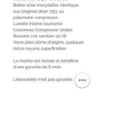
Boitier acier inoxydable, identique
aux longines diver 7151, au
polerouter compressor…
Lunette interne tournante
Couronnes Compressor striées
Bracelet cuir xamlam 22/16
Verre plexi dôme d’origine, quelques
micro rayures superficielles
La montre est révisée et bénéficie
d'une garantie de 6 mois.
L'étanchéité n'est pas garantie.
Envoi de la montre en valeur
déclarée nationale et internationale
avec assurance
POLITIQUE D'ÉCHANGE ET