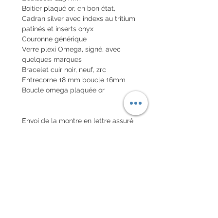
Boitier plaqué or, en bon état,
Cadran silver avec indexs au tritium
patinés et inserts onyx
Couronne générique
Verre plexi Omega, signé, avec
quelques marques
Bracelet cuir noir, neuf, zrc
Entrecorne 18 mm boucle 16mm
Boucle omega plaquée or
Envoi de la montre en lettre assuré
national et colis international avec
assurance
POLITIQUE D'ÉCHANGE ET
DE REMBOURSEMENT
Pas de retour sur les montres
vintages