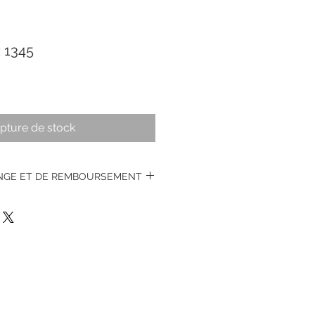
 1345
pture de stock
ANGE ET DE REMBOURSEMENT
s montres vintages