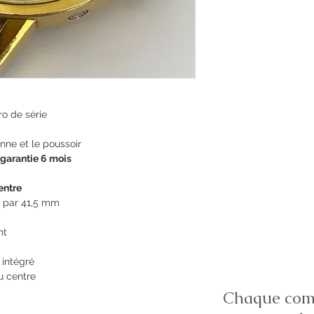
ro de série
nne et le poussoir
 garantie 6 mois
entre
 par 41,5 mm
nt
 intégré
u centre
Chaque comm