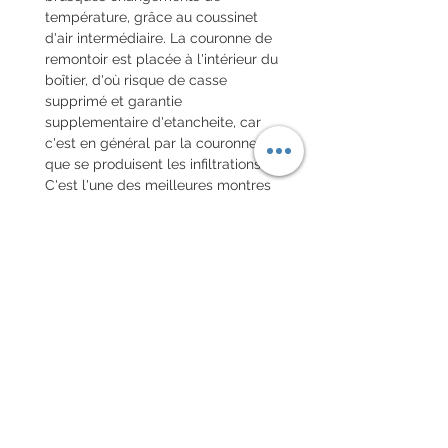
température, grâce au coussinet
d'air intermédiaire. La couronne de
remontoir est placée à l'intérieur du
boîtier, d'où risque de casse
supprimé et garantie
supplementaire d'etancheite, car
c'est en général par la couronne
que se produisent les infiltrations.
C'est l'une des meilleures montres
étanches qui aient jamais existé
jusgu'alors. Elle fut achetée aux
Etats-Unis par Cartier et par Tiffany,
qui la vendront sous leur nom.
Tests officiels: Extraits du procès-
verbal établi par Léon
Graber, huissier-conseil, à Genève, le
29 juin 1936:
Première expérience: Deux montres
étanches Omega en or et une en
acier Staybrite ont été plongées
pendant trois à quatre minutes dans