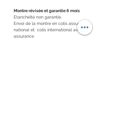
Montre révisée et garantie 6 mois
Etanchéité non garantie.
Envoi de la montre en colis assuré
national et colis international avec
assurance
POLITIQUE D'ÉCHANGE ET
DE REMBOURSEMENT
Pas de retour sur les montres
vintages
Chaque commande d'un bracelet
sur mesure, doit être
accompagnée du formulaire
complété ci-dessous:
configurer votre bracelet