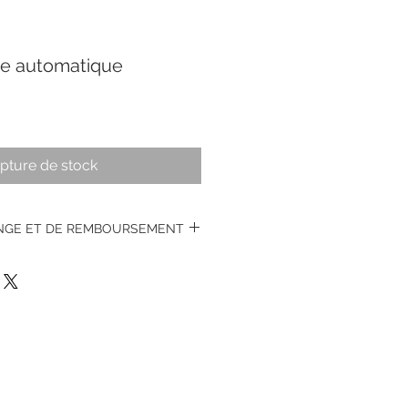
e automatique
pture de stock
ANGE ET DE REMBOURSEMENT
s montres vintages