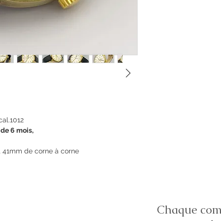
al.1012
 de 6 mois,
t 41mm de corne à corne
Chaque comm