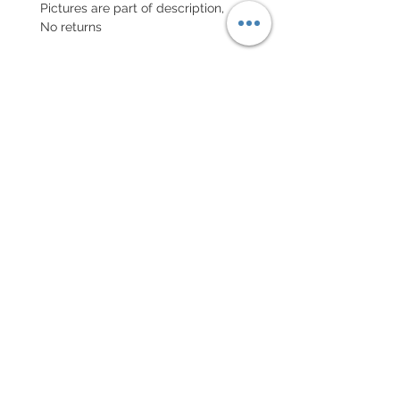
Pictures are part of description,
No returns
POLITIQUE D'ÉCHANGE ET
DE REMBOURSEMENT
Retour accepté sous 7 jours, neuf
dans son emballage
Chaque commande d'un bracelet
sur mesure, doit être
accompagnée du formulaire
complété ci-dessous:
configurer votre bracelet
conditions générales de vente
maxime@xamlam.com