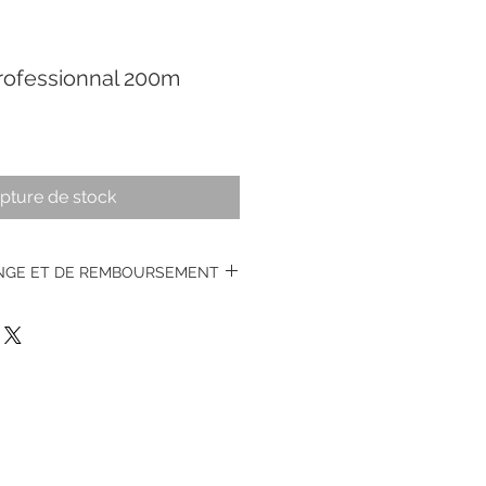
rofessionnal 200m
pture de stock
ANGE ET DE REMBOURSEMENT
s montres vintages