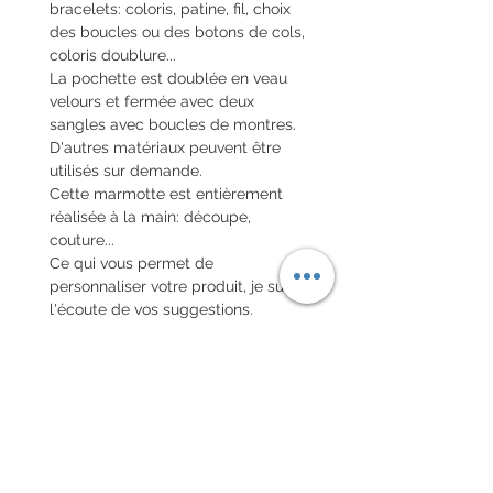
bracelets: coloris, patine, fil, choix
des boucles ou des botons de cols,
coloris doublure...
La pochette est doublée en veau
velours et fermée avec deux
sangles avec boucles de montres.
D'autres matériaux peuvent être
utilisés sur demande.
Cette marmotte est entièrement
réalisée à la main: découpe,
couture...
Ce qui vous permet de
personnaliser votre produit, je suis à
l'écoute de vos suggestions.
Le délai de réalisation est d'environ
un mois, pour plus de détails, merci
de me consulter.
Reprise sur mesure juillet
2025