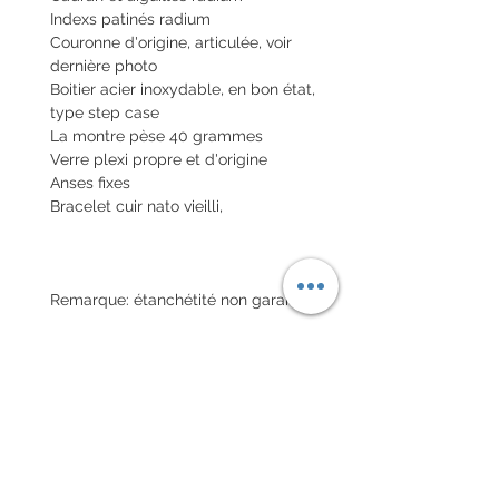
Indexs patinés radium
Couronne d'origine, articulée, voir
dernière photo
Boitier acier inoxydable, en bon état,
type step case
La montre pèse 40 grammes
Verre plexi propre et d'origine
Anses fixes
Bracelet cuir nato vieilli,
Remarque: étanchétité non garantie
Envoi de la montre en valeur
déclarée nationale et internationale
avec assurance
POLITIQUE D'ÉCHANGE ET
DE REMBOURSEMENT