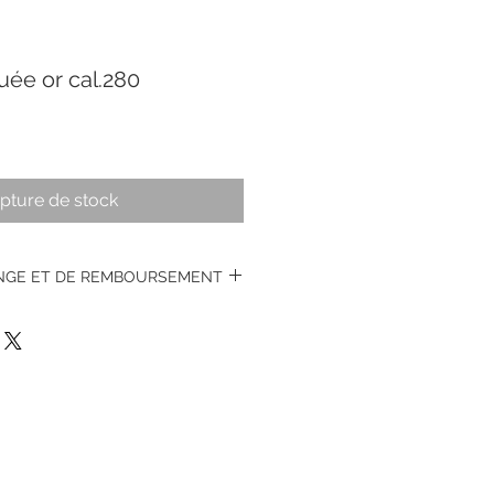
uée or cal.280
pture de stock
ANGE ET DE REMBOURSEMENT
s montres vintages