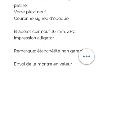
patine
Verre plexi neuf
Couronne signée d'époque
Bracelet cuir neuf 16 mm, ZRC
impression alligator
Remarque: étanchétité non garantie
Envoi de la montre en valeur
déclarée nationale et internationale
avec assurance
POLITIQUE D'ÉCHANGE ET
DE REMBOURSEMENT
Pas de retour sur les montres
vintages
Chaque commande d'un bracelet