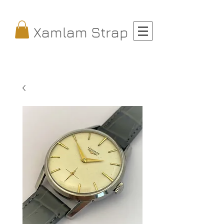
Xamlam Strap