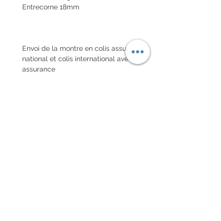
Entrecorne 18mm
Envoi de la montre en colis assuré
national et colis international avec
assurance
POLITIQUE D'ÉCHANGE ET
DE REMBOURSEMENT
Pas de retour sur les montres
vintages
Chaque commande d'un bracelet
sur mesure, doit être
accompagnée du formulaire
complété ci-dessous:
configurer votre bracelet