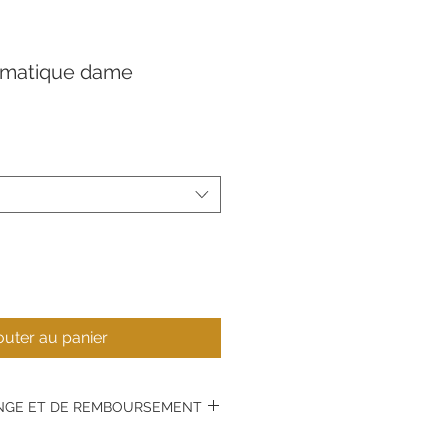
omatique dame
outer au panier
ANGE ET DE REMBOURSEMENT
s montres vintages