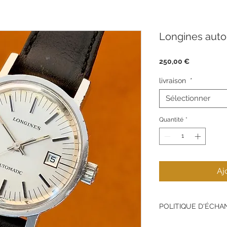
Longines aut
Prix
250,00 €
livraison
*
Sélectionner
Quantité
*
Aj
POLITIQUE D'ÉCH
Pas de retour sur le