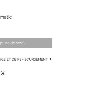
matic
pture de stock
ANGE ET DE REMBOURSEMENT
 7 jours, neuf dans son emballage