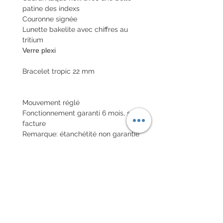
patine des indexs
Couronne signée
Lunette bakelite avec chiffres au
tritium
Verre plexi
Bracelet tropic 22 mm
Mouvement réglé
Fonctionnement garanti 6 mois, sur
facture
Remarque: étanchétité non garantie
Envoi de la montre en lettre assuré
national et colis international avec
assurance
POLITIQUE D'ÉCHANGE ET
DE REMBOURSEMENT