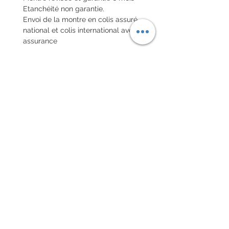
Etanchéité non garantie.
Envoi de la montre en colis assuré
national et colis international avec
assurance
POLITIQUE D'ÉCHANGE ET
DE REMBOURSEMENT
Pas de retour sur les montres
vintages
Chaque commande d'un bracelet
sur mesure, doit être
accompagnée du formulaire
complété ci-dessous:
configurer votre bracelet
conditions générales de vente