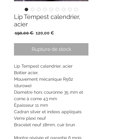
Lip Tempest calendrier,
acier
Prix
Prix
 190,00 € 
120,00 €
original
promotionnel
Rupture de stock
Lip Tempest calendrier, acier
Boitier acier,
Mouvement mécanique R562
(durowe)
Diamètre hors couronne 35 mm et
corne à corne 43 mm
Épaisseur 11 mm
Cadran silver et indexs appliqués
Verre plexi neuf
Bracelet neuf 18mm, cuir brun
Montre révisée et garantie 6 mois