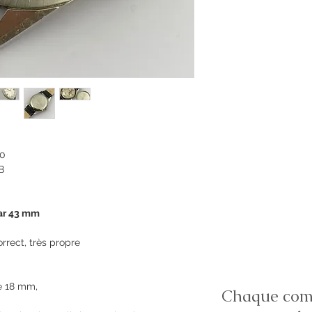
60
B
ar 43 mm
correct, très propre
ne 18 mm,
Chaque comm