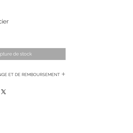
cier
pture de stock
ANGE ET DE REMBOURSEMENT
s montres vintages