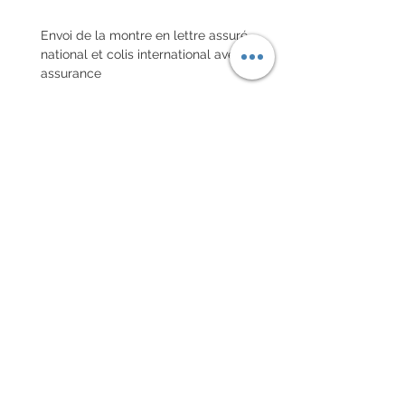
Envoi de la montre en lettre assuré
national et colis international avec
assurance
POLITIQUE D'ÉCHANGE ET
DE REMBOURSEMENT
Pas de retour sur les montres
vintages
Chaque commande d'un bracelet
sur mesure, doit être
accompagnée du formulaire
complété ci-dessous:
configurer votre bracelet
conditions générales de vente