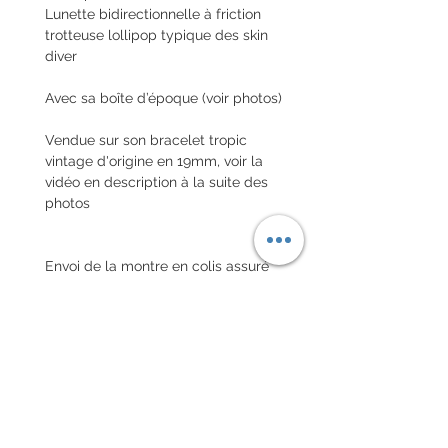
Lunette bidirectionnelle à friction
trotteuse lollipop typique des skin
diver
Avec sa boîte d’époque (voir photos)
Vendue sur son bracelet tropic
vintage d'origine en 19mm, voir la
vidéo en description à la suite des
photos
Envoi de la montre en colis assuré
pour la france métropolitaine 15€ et
internationale avec assurance 26€
en valeur assurée
POLITIQUE D'ÉCHANGE ET
DE REMBOURSEMENT