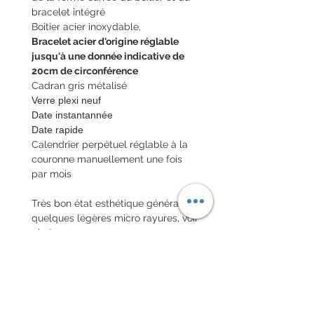
bracelet intégré
Boitier acier inoxydable,
Bracelet acier d'origine réglable
jusqu'à une donnée indicative de
20cm de circonférence
Cadran gris métalisé
Verre plexi neuf
Date instantannée
Date rapide
Calendrier perpétuel réglable à la
couronne manuellement une fois
par mois
Très bon état esthétique général,
quelques légères micro rayures, voir
photos
Envoi de la montre en colis assuré
national et colis international avec
assurance