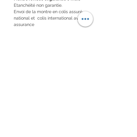
Etanchéité non garantie.
Envoi de la montre en colis assuré
national et colis international avec
assurance
POLITIQUE D'ÉCHANGE ET
DE REMBOURSEMENT
Pas de retour sur les montres
vintages
Chaque commande d'un bracelet
sur mesure, doit être
accompagnée du formulaire
complété ci-dessous:
configurer votre bracelet
conditions générales de vente