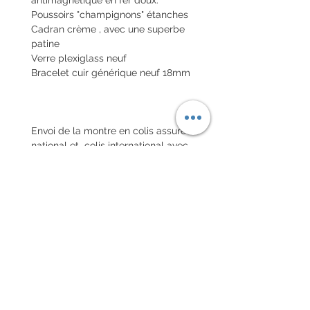
Poussoirs "champignons" étanches
Cadran crème , avec une superbe
patine
Verre plexiglass neuf
Bracelet cuir générique neuf 18mm
Envoi de la montre en colis assuré
national et colis international avec
assurance
POLITIQUE D'ÉCHANGE ET
DE REMBOURSEMENT
Pas de retour sur les montres
vintages
Chaque commande d'un bracelet
sur mesure, doit être