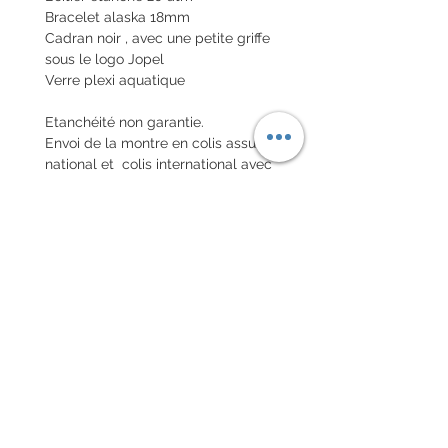
Bracelet alaska 18mm
Cadran noir , avec une petite griffe
sous le logo Jopel
Verre plexi aquatique
Etanchéité non garantie.
Envoi de la montre en colis assuré
national et colis international avec
assurance
POLITIQUE D'ÉCHANGE ET
DE REMBOURSEMENT
Pas de retour sur les montres
vintages
Chaque commande d'un bracelet
sur mesure, doit être
accompagnée du formulaire
complété ci-dessous: