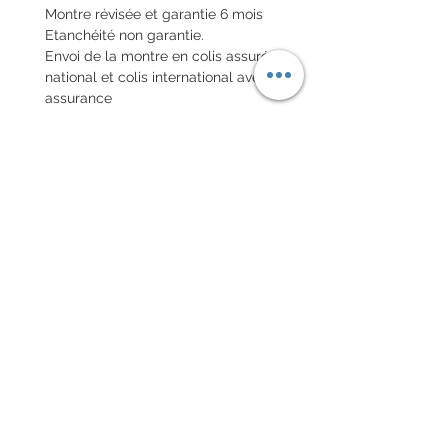
Montre révisée et garantie 6 mois
Etanchéité non garantie.
Envoi de la montre en colis assuré
national et colis international avec
assurance
POLITIQUE D'ÉCHANGE ET
DE REMBOURSEMENT
Pas de retour sur les montres
vintages
Chaque commande d'un bracelet
sur mesure, doit être
accompagnée du formulaire
complété ci-dessous:
configurer votre bracelet