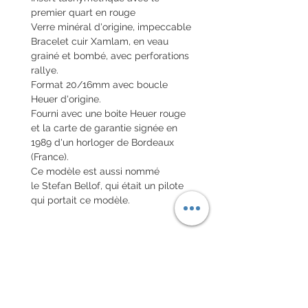
premier quart en rouge
Verre minéral d'origine, impeccable
Bracelet cuir Xamlam, en veau
grainé et bombé, avec perforations
rallye.
Format 20/16mm avec boucle
Heuer d'origine.
Fourni avec une boite Heuer rouge
et la carte de garantie signée en
1989 d'un horloger de Bordeaux
(France).
Ce modèle est aussi nommé
le Stefan Bellof, qui était un pilote
qui portait ce modèle.
Envoi de la montre en colis assuré
national et colis international avec
assurance
Valeur déclarée.