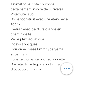
asymétrique, coté couronne,
certainement inspiré de l'universal
Polerouter sub
Boitier construit avec une étanchéité
300m
Cadran avec peinture orange en
chemin de fer
Verre plexi aquatique
Indexs appliqués
Couronne vissée 6mm type yema
superman
Lunette tournante bi directionnelle
Bracelet type tropic sport vintage
d'époque en 19mm,
Envoi de la montre en colis assuré
national et colis international avec
assurance