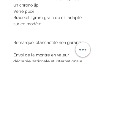
un chrono lip
Verre plexi
Bracelet 19mm grain de riz, adapté
sur ce modèle
Remarque: étanchétité non garantie
Envoi de la montre en valeur
déclarée nationale et internationale
avec assurance
POLITIQUE D'ÉCHANGE ET
DE REMBOURSEMENT
Pas de retour sur les montres
vintages
Chaque commande d'un bracelet
sur mesure, doit être