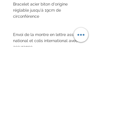
Bracelet acier biton d'origine
réglable jusqu'à 19cm de
circonférence
Envoi de la montre en lettre assuré
national et colis international avec
assurance
POLITIQUE D'ÉCHANGE ET
DE REMBOURSEMENT
Pas de retour sur les montres
vintages
Chaque commande d'un bracelet
sur mesure, doit être
accompagnée du formulaire
complété ci-dessous: