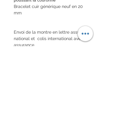
Bracelet cuir générique neuf en 20
mm
Envoi de la montre en lettre assuré
national et colis international avec
assurance
POLITIQUE D'ÉCHANGE ET
DE REMBOURSEMENT
Pas de retour sur les montres
vintages
Chaque commande d'un bracelet
sur mesure, doit être
accompagnée du formulaire
complété ci-dessous:
configurer votre bracelet