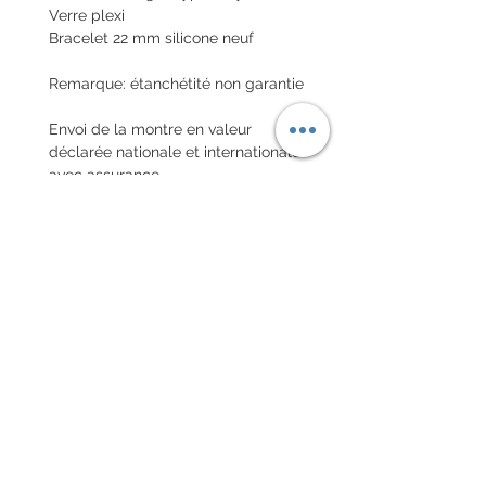
Verre plexi
Bracelet 22 mm silicone neuf
Remarque: étanchétité non garantie
Envoi de la montre en valeur
déclarée nationale et internationale
avec assurance
POLITIQUE D'ÉCHANGE ET
DE REMBOURSEMENT
Pas de retour sur les montres
vintages
Chaque commande d'un bracelet
sur mesure, doit être
accompagnée du formulaire
complété ci-dessous: