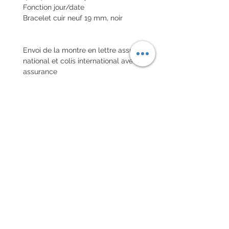
Fonction jour/date
Bracelet cuir neuf 19 mm, noir
Envoi de la montre en lettre assuré
national et colis international avec
assurance
POLITIQUE D'ÉCHANGE ET
DE REMBOURSEMENT
Pas de retour sur les montres
vintages
Chaque commande d'un bracelet
sur mesure, doit être
accompagnée du formulaire
complété ci-dessous:
configurer votre bracelet