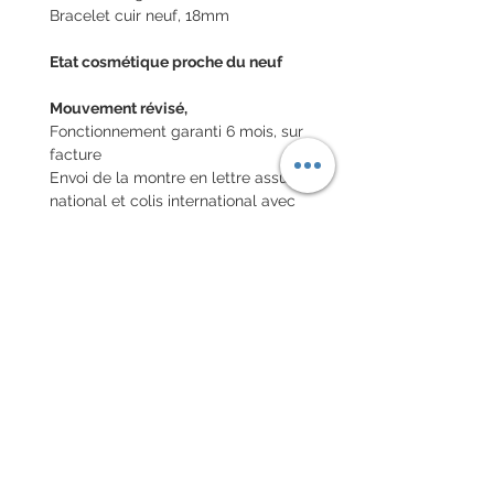
Bracelet cuir neuf, 18mm
Etat cosmétique proche du neuf
Mouvement révisé,
Fonctionnement garanti 6 mois, sur
facture
Envoi de la montre en lettre assuré
national et colis international avec
assurance
POLITIQUE D'ÉCHANGE ET
DE REMBOURSEMENT
Pas de retour sur les montres
vintages
Chaque commande d'un bracelet
sur mesure, doit être
accompagnée du formulaire