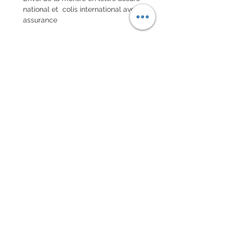
national et colis international avec
assurance
POLITIQUE D'ÉCHANGE ET
DE REMBOURSEMENT
Pas de retour sur les montres
vintages
Chaque commande d'un bracelet
sur mesure, doit être
accompagnée du formulaire
complété ci-dessous:
configurer votre bracelet
conditions générales de vente