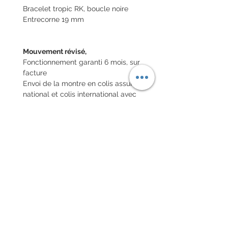
Bracelet tropic RK, boucle noire
Entrecorne 19 mm
Mouvement révisé,
Fonctionnement garanti 6 mois, sur
facture
Envoi de la montre en colis assuré
national et colis international avec
assurance (valeur déclaréee)
POLITIQUE D'ÉCHANGE ET
DE REMBOURSEMENT
Pas de retour sur les montres
vintages
Chaque commande d'un bracelet
sur mesure, doit être
accompagnée du formulaire