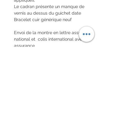
Le cadran présente un manque de
vernis au dessus du guichet date
Bracelet cuir générique neuf
Envoi de la montre en lettre assurée
national et colis international avec
assurance
POLITIQUE D'ÉCHANGE ET
DE REMBOURSEMENT
Pas de retour sur les montres
vintages
Chaque commande d'un bracelet
sur mesure, doit être
accompagnée du formulaire
complété ci-dessous:
configurer votre bracelet