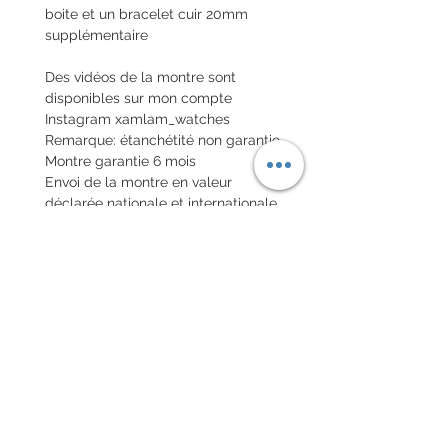
boite et un bracelet cuir 20mm
supplémentaire
Des vidéos de la montre sont
disponibles sur mon compte
Instagram xamlam_watches
Remarque: étanchétité non garantie
Montre garantie 6 mois
Envoi de la montre en valeur
déclarée nationale et internationale
avec assurance
POLITIQUE D'ÉCHANGE ET
DE REMBOURSEMENT
Pas de retour sur les montres
vintages
Chaque commande d'un bracelet
sur mesure, doit être