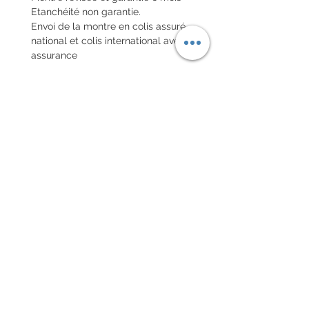
Etanchéité non garantie.
Envoi de la montre en colis assuré
national et colis international avec
assurance
POLITIQUE D'ÉCHANGE ET
DE REMBOURSEMENT
Pas de retour sur les montres
vintages
Chaque commande d'un bracelet
sur mesure, doit être
accompagnée du formulaire
complété ci-dessous:
configurer votre bracelet
conditions générales de vente